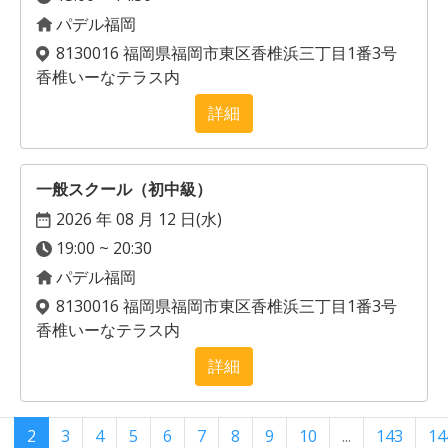
パデル福岡
8130016 福岡県福岡市東区香椎浜三丁目1番3号
香椎いーなテラス内
詳細
一般スクール（初中級）
2026 年 08 月 12 日(
水
)
19:00 ~ 20:30
パデル福岡
8130016 福岡県福岡市東区香椎浜三丁目1番3号
香椎いーなテラス内
詳細
1
2
3
4
5
6
7
8
9
10
...
143
14